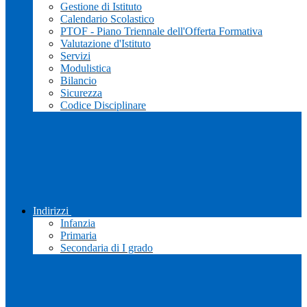
Gestione di Istituto
Calendario Scolastico
PTOF - Piano Triennale dell'Offerta Formativa
Valutazione d'Istituto
Servizi
Modulistica
Bilancio
Sicurezza
Codice Disciplinare
Indirizzi
Infanzia
Primaria
Secondaria di I grado