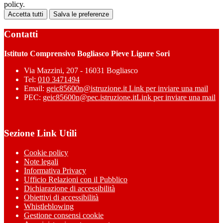
policy.
Accetta tutti
Salva le preferenze
Contatti
Istituto Comprensivo Bogliasco Pieve Ligure Sori
Via Mazzini, 207 - 16031 Bogliasco
Tel:
010 3471494
Email:
geic85600n@istruzione.it
Link per inviare una mail
PEC:
geic85600n@pec.istruzione.it
Link per inviare una mail
Sezione Link Utili
Cookie policy
Note legali
Informativa Privacy
Ufficio Relazioni con il Pubblico
Dichiarazione di accessibilità
Obiettivi di accessibilità
Whistleblowing
Gestione consensi cookie