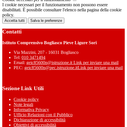
I cookie necessari per il funzionamento non possono essere
disabilitati. È possibile consultare l'elenco nella pagina della cookie
policy.
Accetta tutti
Salva le preferenze
Contatti
Istituto Comprensivo Bogliasco Pieve Ligure Sori
Via Mazzini, 207 - 16031 Bogliasco
Tel:
010 3471494
Email:
geic85600n@istruzione.it
Link per inviare una mail
PEC:
geic85600n@pec.istruzione.it
Link per inviare una mail
Sezione Link Utili
Cookie policy
Note legali
Informativa Privacy
Ufficio Relazioni con il Pubblico
Dichiarazione di accessibilità
Obiettivi di accessibilità