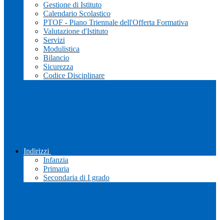
Gestione di Istituto
Calendario Scolastico
PTOF - Piano Triennale dell'Offerta Formativa
Valutazione d'Istituto
Servizi
Modulistica
Bilancio
Sicurezza
Codice Disciplinare
Indirizzi
Infanzia
Primaria
Secondaria di I grado