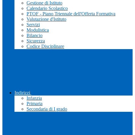
Gestione di Istituto
Calendario Scolastico
PTOF - Piano Triennale dell'Offerta Formativa
Valutazione d'Istituto
Servizi
Modulistica
Bilancio
Sicurezza
Codice Disciplinare
Indirizzi
Infanzia
Primaria
Secondaria di I grado