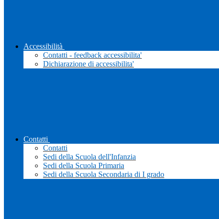
Accessibilità
Contatti - feedback accessibilita'
Dichiarazione di accessibilita'
Contatti
Contatti
Sedi della Scuola dell'Infanzia
Sedi della Scuola Primaria
Sedi della Scuola Secondaria di I grado