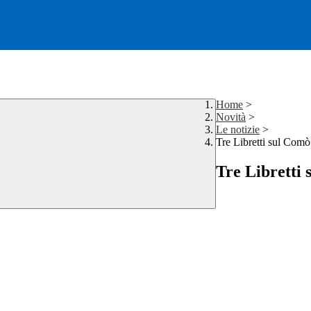
Home
>
Novità
>
Le notizie
>
Tre Libretti sul Comò
Tre Libretti 