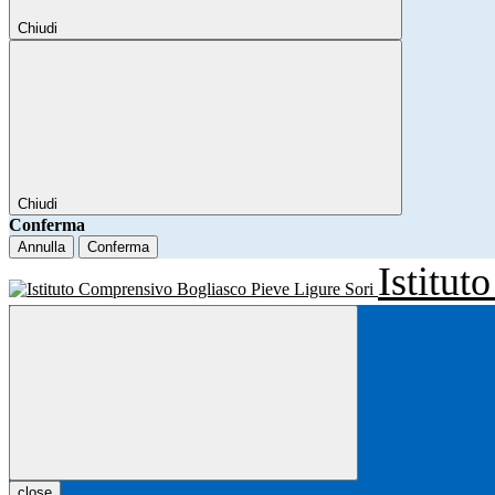
Chiudi
Chiudi
Conferma
Annulla
Conferma
Istitu
close