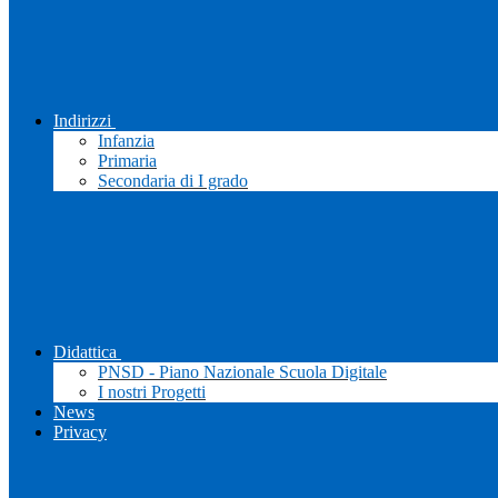
Indirizzi
Infanzia
Primaria
Secondaria di I grado
Didattica
PNSD - Piano Nazionale Scuola Digitale
I nostri Progetti
News
Privacy