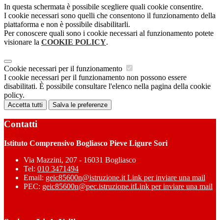
In questa schermata è possibile scegliere quali cookie consentire.
I cookie necessari sono quelli che consentono il funzionamento della
piattaforma e non è possibile disabilitarli.
Per conoscere quali sono i cookie necessari al funzionamento potete
visionare la
COOKIE POLICY
.
Cookie necessari per il funzionamento
I cookie necessari per il funzionamento non possono essere
disabilitati. È possibile consultare l'elenco nella pagina della cookie
policy.
Accetta tutti
Salva le preferenze
Contatti
Istituto Comprensivo Bogliasco Pieve Ligure Sori
Via Mazzini, 207 - 16031 Bogliasco
Tel:
010 3471494
Email:
geic85600n@istruzione.it
Link per inviare una mail
PEC:
geic85600n@pec.istruzione.it
Link per inviare una mail