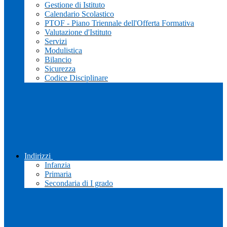
Gestione di Istituto
Calendario Scolastico
PTOF - Piano Triennale dell'Offerta Formativa
Valutazione d'Istituto
Servizi
Modulistica
Bilancio
Sicurezza
Codice Disciplinare
Indirizzi
Infanzia
Primaria
Secondaria di I grado