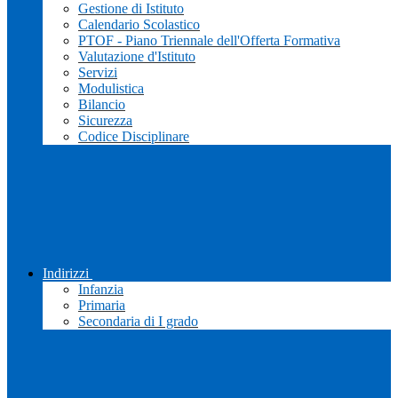
Gestione di Istituto
Calendario Scolastico
PTOF - Piano Triennale dell'Offerta Formativa
Valutazione d'Istituto
Servizi
Modulistica
Bilancio
Sicurezza
Codice Disciplinare
Indirizzi
Infanzia
Primaria
Secondaria di I grado