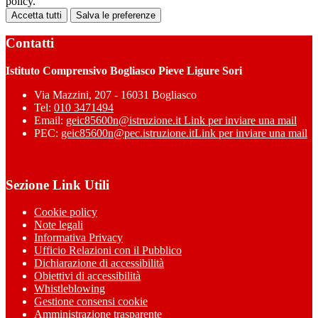
policy.
Accetta tutti
Salva le preferenze
Contatti
Istituto Comprensivo Bogliasco Pieve Ligure Sori
Via Mazzini, 207 - 16031 Bogliasco
Tel:
010 3471494
Email:
geic85600n@istruzione.it
Link per inviare una mail
PEC:
geic85600n@pec.istruzione.it
Link per inviare una mail
Sezione Link Utili
Cookie policy
Note legali
Informativa Privacy
Ufficio Relazioni con il Pubblico
Dichiarazione di accessibilità
Obiettivi di accessibilità
Whistleblowing
Gestione consensi cookie
Amministrazione trasparente