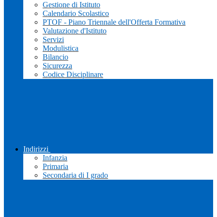
Gestione di Istituto
Calendario Scolastico
PTOF - Piano Triennale dell'Offerta Formativa
Valutazione d'Istituto
Servizi
Modulistica
Bilancio
Sicurezza
Codice Disciplinare
Indirizzi
Infanzia
Primaria
Secondaria di I grado