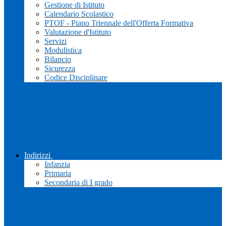
Gestione di Istituto
Calendario Scolastico
PTOF - Piano Triennale dell'Offerta Formativa
Valutazione d'Istituto
Servizi
Modulistica
Bilancio
Sicurezza
Codice Disciplinare
Indirizzi
Infanzia
Primaria
Secondaria di I grado