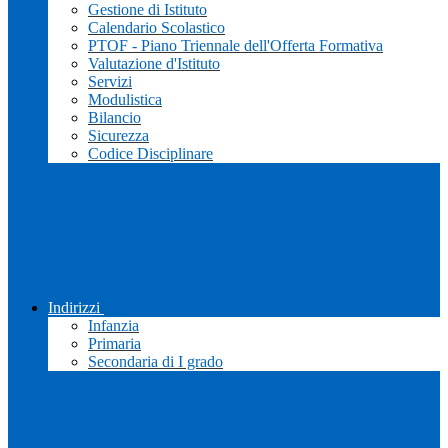
Gestione di Istituto
Calendario Scolastico
PTOF - Piano Triennale dell'Offerta Formativa
Valutazione d'Istituto
Servizi
Modulistica
Bilancio
Sicurezza
Codice Disciplinare
Indirizzi
Infanzia
Primaria
Secondaria di I grado