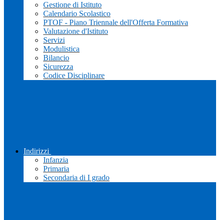
Gestione di Istituto
Calendario Scolastico
PTOF - Piano Triennale dell'Offerta Formativa
Valutazione d'Istituto
Servizi
Modulistica
Bilancio
Sicurezza
Codice Disciplinare
Indirizzi
Infanzia
Primaria
Secondaria di I grado