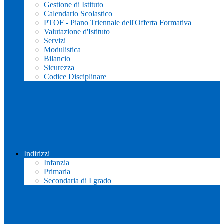
Gestione di Istituto
Calendario Scolastico
PTOF - Piano Triennale dell'Offerta Formativa
Valutazione d'Istituto
Servizi
Modulistica
Bilancio
Sicurezza
Codice Disciplinare
Indirizzi
Infanzia
Primaria
Secondaria di I grado