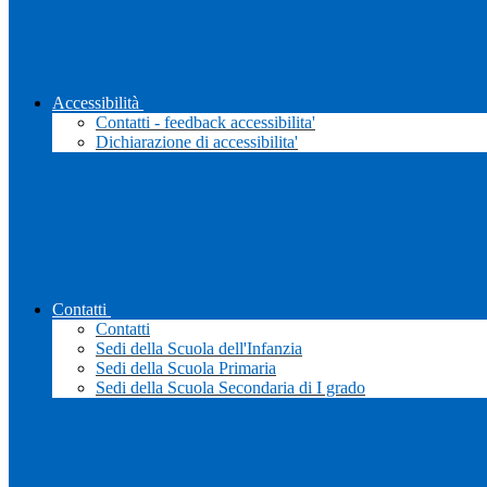
Accessibilità
Contatti - feedback accessibilita'
Dichiarazione di accessibilita'
Contatti
Contatti
Sedi della Scuola dell'Infanzia
Sedi della Scuola Primaria
Sedi della Scuola Secondaria di I grado