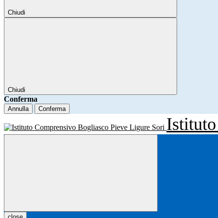
Chiudi
Chiudi
Conferma
Annulla
Conferma
Istitu
close