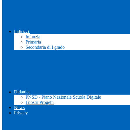
Indirizzi
Infanzia
Primaria
Secondaria di I grado
Didattica
PNSD - Piano Nazionale Scuola Digitale
I nostri Progetti
News
Privacy