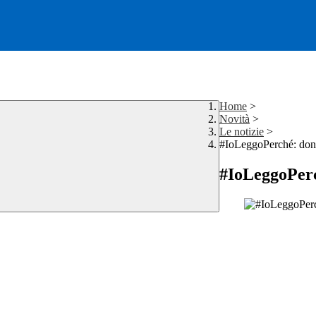
Home
>
Novità
>
Le notizie
>
#IoLeggoPerché: dona 
#IoLeggoPerch