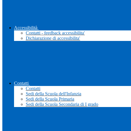
Accessibilità
Contatti - feedback accessibilita'
Dichiarazione di accessibilita'
Contatti
Contatti
Sedi della Scuola dell'Infanzia
Sedi della Scuola Primaria
Sedi della Scuola Secondaria di I grado