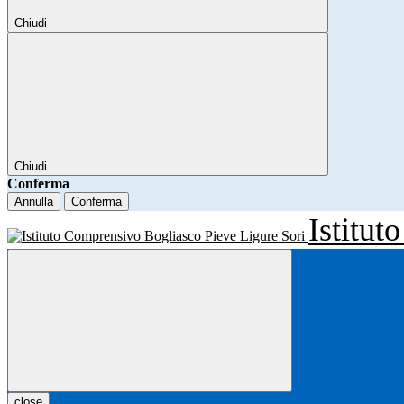
Chiudi
Chiudi
Conferma
Annulla
Conferma
Istitu
close