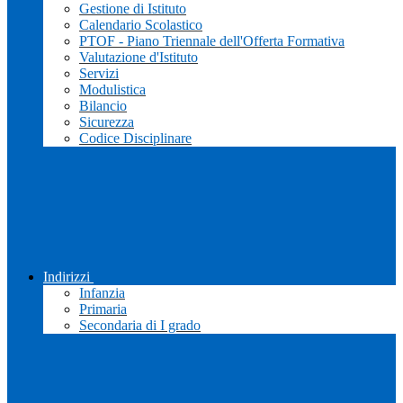
Gestione di Istituto
Calendario Scolastico
PTOF - Piano Triennale dell'Offerta Formativa
Valutazione d'Istituto
Servizi
Modulistica
Bilancio
Sicurezza
Codice Disciplinare
Indirizzi
Infanzia
Primaria
Secondaria di I grado