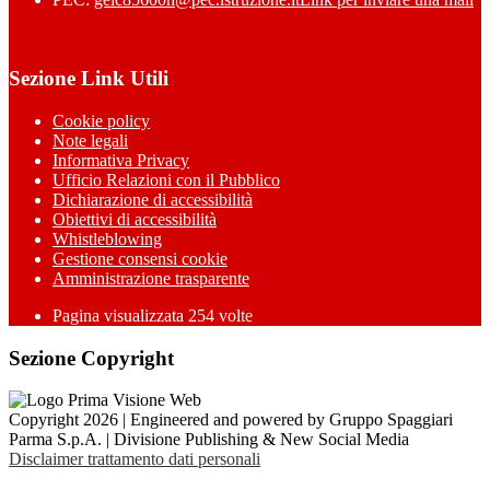
Sezione Link Utili
Cookie policy
Note legali
Informativa Privacy
Ufficio Relazioni con il Pubblico
Dichiarazione di accessibilità
Obiettivi di accessibilità
Whistleblowing
Gestione consensi cookie
Amministrazione trasparente
Pagina visualizzata
254
volte
Sezione Copyright
Copyright 2026 | Engineered and powered by Gruppo Spaggiari
Parma S.p.A. | Divisione Publishing & New Social Media
Disclaimer trattamento dati personali