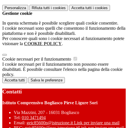
Personalizza
Rifiuta tutti
i cookies
Accetta tutti
i cookies
Gestione cookie
In questa schermata è possibile scegliere quali cookie consentire.
I cookie necessari sono quelli che consentono il funzionamento della
piattaforma e non è possibile disabilitarli.
Per conoscere quali sono i cookie necessari al funzionamento potete
visionare la
COOKIE POLICY
.
Cookie necessari per il funzionamento
I cookie necessari per il funzionamento non possono essere
disabilitati. È possibile consultare l'elenco nella pagina della cookie
policy.
Accetta tutti
Salva le preferenze
Contatti
Istituto Comprensivo Bogliasco Pieve Ligure Sori
Via Mazzini, 207 - 16031 Bogliasco
Tel:
010 3471494
Email:
geic85600n@istruzione.it
Link per inviare una mail
PEC:
geic85600n@pec.istruzione.it
Link per inviare una mail