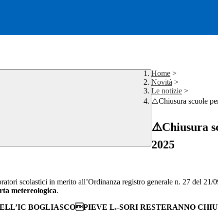
Home
>
Novità
>
Le notizie
>
⚠️Chiusura scuole per
⚠️Chiusura sc
2025
boratori scolastici in merito all’Ordinanza registro generale n. 27 del 21/
erta metereologica
.
 DELL’IC BOGLIASCOPIEVE L.-SORI RESTERANNO CHI