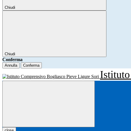
Chiudi
Chiudi
Conferma
Annulla
Conferma
Istitu
close