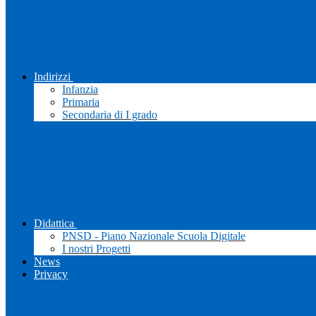
Indirizzi
Infanzia
Primaria
Secondaria di I grado
Didattica
PNSD - Piano Nazionale Scuola Digitale
I nostri Progetti
News
Privacy