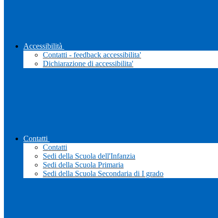
Accessibilità
Contatti - feedback accessibilita'
Dichiarazione di accessibilita'
Contatti
Contatti
Sedi della Scuola dell'Infanzia
Sedi della Scuola Primaria
Sedi della Scuola Secondaria di I grado