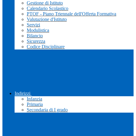
Gestione di Istituto
Calendario Scolastico
PTOF - Piano Triennale dell'Offerta Formativa
Valutazione d'Istituto
Servizi
Modulistica
Bilancio
Sicurezza
Codice Disciplinare
Indirizzi
Infanzia
Primaria
Secondaria di I grado