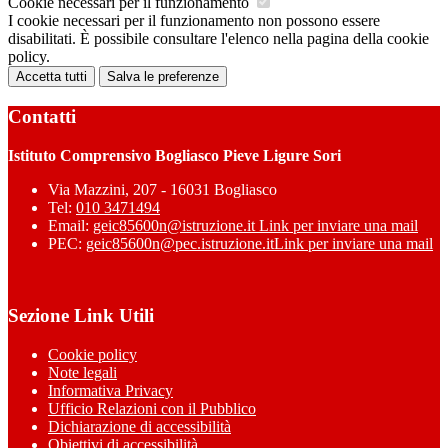
Cookie necessari per il funzionamento
I cookie necessari per il funzionamento non possono essere
disabilitati. È possibile consultare l'elenco nella pagina della cookie
policy.
Accetta tutti
Salva le preferenze
Contatti
Istituto Comprensivo Bogliasco Pieve Ligure Sori
Via Mazzini, 207 - 16031 Bogliasco
Tel:
010 3471494
Email:
geic85600n@istruzione.it
Link per inviare una mail
PEC:
geic85600n@pec.istruzione.it
Link per inviare una mail
Sezione Link Utili
Cookie policy
Note legali
Informativa Privacy
Ufficio Relazioni con il Pubblico
Dichiarazione di accessibilità
Obiettivi di accessibilità