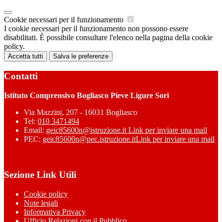
Cookie necessari per il funzionamento
I cookie necessari per il funzionamento non possono essere
disabilitati. È possibile consultare l'elenco nella pagina della cookie
policy.
Accetta tutti
Salva le preferenze
Contatti
Istituto Comprensivo Bogliasco Pieve Ligure Sori
Via Mazzini, 207 - 16031 Bogliasco
Tel:
010 3471494
Email:
geic85600n@istruzione.it
Link per inviare una mail
PEC:
geic85600n@pec.istruzione.it
Link per inviare una mail
Sezione Link Utili
Cookie policy
Note legali
Informativa Privacy
Ufficio Relazioni con il Pubblico