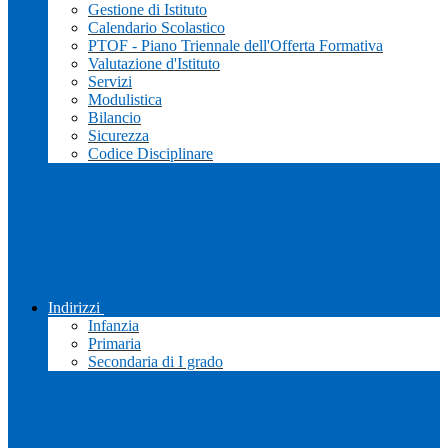
Gestione di Istituto
Calendario Scolastico
PTOF - Piano Triennale dell'Offerta Formativa
Valutazione d'Istituto
Servizi
Modulistica
Bilancio
Sicurezza
Codice Disciplinare
Indirizzi
Infanzia
Primaria
Secondaria di I grado