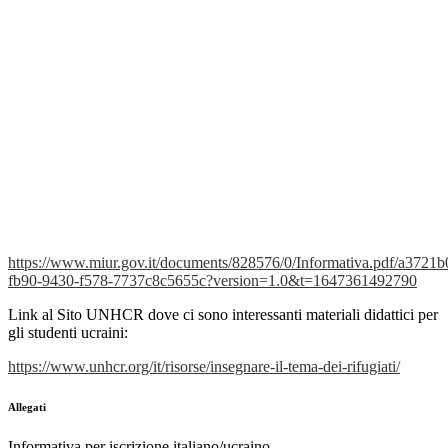
https://www.miur.gov.it/documents/82
8
576/0/Informativa.pdf/a3721b
fb90-9430-f578-7737c8c5655c?version=1.0&t=1647361492790
Link al Sito UNHCR dove ci sono interessanti materiali didattici per
gli studenti ucraini:
https://www.unhcr.org/it/risorse/insegnare-il-tema-dei-rifugiati/
Allegati
Informativa per iscrizione italiano/ucraino