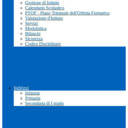
Gestione di Istituto
Calendario Scolastico
PTOF - Piano Triennale dell'Offerta Formativa
Valutazione d'Istituto
Servizi
Modulistica
Bilancio
Sicurezza
Codice Disciplinare
Indirizzi
Infanzia
Primaria
Secondaria di I grado