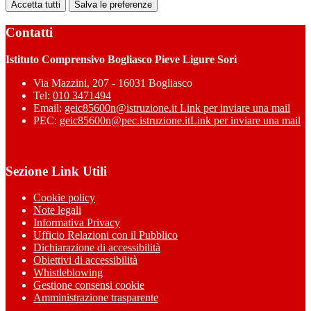
Accetta tutti
Salva le preferenze
Contatti
Istituto Comprensivo Bogliasco Pieve Ligure Sori
Via Mazzini, 207 - 16031 Bogliasco
Tel:
010 3471494
Email:
geic85600n@istruzione.it
Link per inviare una mail
PEC:
geic85600n@pec.istruzione.it
Link per inviare una mail
Sezione Link Utili
Cookie policy
Note legali
Informativa Privacy
Ufficio Relazioni con il Pubblico
Dichiarazione di accessibilità
Obiettivi di accessibilità
Whistleblowing
Gestione consensi cookie
Amministrazione trasparente