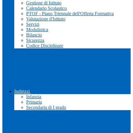
Gestione di Istituto
Calendario Scolastico
PTOF - Piano Triennale dell'Offerta Formativa
Valutazione d'Istituto
Servizi
Modulistica
Bilancio
Sicurezza
Codice Disciplinare
Indirizzi
Infanzia
Primaria
Secondaria di I grado