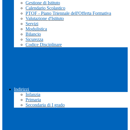
Gestione di Istituto
Calendario Scolastico
PTOF - Piano Triennale dell'Offerta Formativa
Valutazione d'Istituto
Servizi
Modulistica
Bilancio
Sicurezza
Codice Disciplinare
Indirizzi
Infanzia
Primaria
Secondaria di I grado