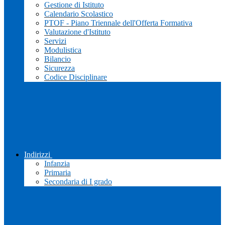
Gestione di Istituto
Calendario Scolastico
PTOF - Piano Triennale dell'Offerta Formativa
Valutazione d'Istituto
Servizi
Modulistica
Bilancio
Sicurezza
Codice Disciplinare
Indirizzi
Infanzia
Primaria
Secondaria di I grado