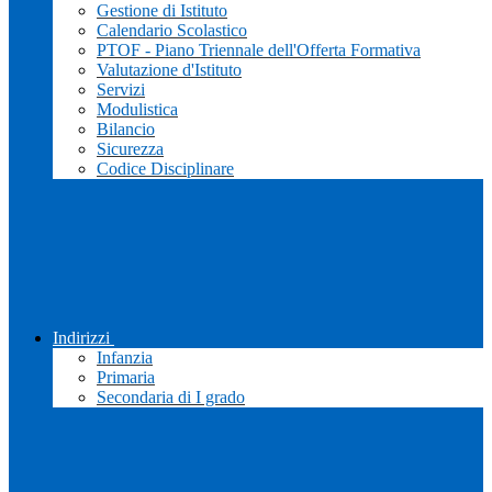
Gestione di Istituto
Calendario Scolastico
PTOF - Piano Triennale dell'Offerta Formativa
Valutazione d'Istituto
Servizi
Modulistica
Bilancio
Sicurezza
Codice Disciplinare
Indirizzi
Infanzia
Primaria
Secondaria di I grado