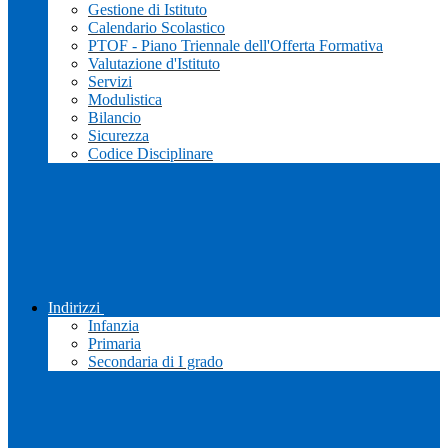
Gestione di Istituto
Calendario Scolastico
PTOF - Piano Triennale dell'Offerta Formativa
Valutazione d'Istituto
Servizi
Modulistica
Bilancio
Sicurezza
Codice Disciplinare
Indirizzi
Infanzia
Primaria
Secondaria di I grado