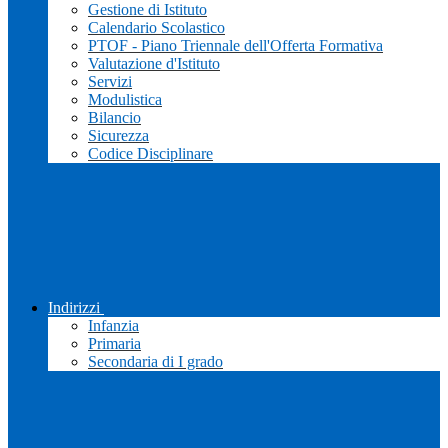
Gestione di Istituto
Calendario Scolastico
PTOF - Piano Triennale dell'Offerta Formativa
Valutazione d'Istituto
Servizi
Modulistica
Bilancio
Sicurezza
Codice Disciplinare
Indirizzi
Infanzia
Primaria
Secondaria di I grado