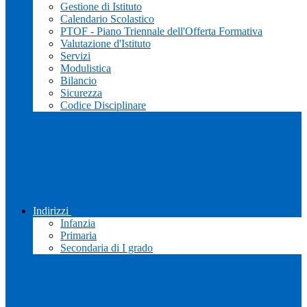
Gestione di Istituto
Calendario Scolastico
PTOF - Piano Triennale dell'Offerta Formativa
Valutazione d'Istituto
Servizi
Modulistica
Bilancio
Sicurezza
Codice Disciplinare
Indirizzi
Infanzia
Primaria
Secondaria di I grado