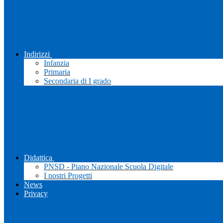
Indirizzi
Infanzia
Primaria
Secondaria di I grado
Didattica
PNSD - Piano Nazionale Scuola Digitale
I nostri Progetti
News
Privacy