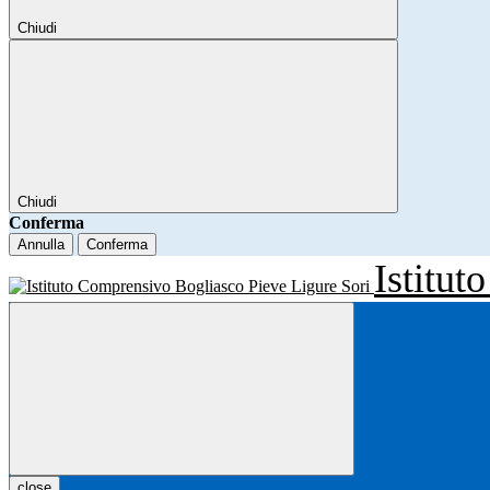
Chiudi
Chiudi
Conferma
Annulla
Conferma
Istitu
close