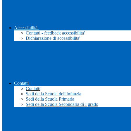
Accessibilità
Contatti - feedback accessibilita'
Dichiarazione di accessibilita'
Contatti
Contatti
Sedi della Scuola dell'Infanzia
Sedi della Scuola Primaria
Sedi della Scuola Secondaria di I grado