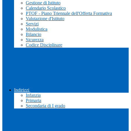
Gestione di Istituto
Calendario Scolastico
PTOF - Piano Triennale dell'Offerta Formativa
Valutazione d'Istituto
Servizi
Modulistica
Bilancio
Sicurezza
Codice Disciplinare
Indirizzi
Infanzia
Primaria
Secondaria di I grado