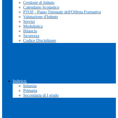
Gestione di Istituto
Calendario Scolastico
PTOF - Piano Triennale dell'Offerta Formativa
Valutazione d'Istituto
Servizi
Modulistica
Bilancio
Sicurezza
Codice Disciplinare
Indirizzi
Infanzia
Primaria
Secondaria di I grado