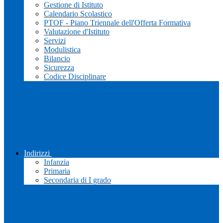
Gestione di Istituto
Calendario Scolastico
PTOF - Piano Triennale dell'Offerta Formativa
Valutazione d'Istituto
Servizi
Modulistica
Bilancio
Sicurezza
Codice Disciplinare
Indirizzi
Infanzia
Primaria
Secondaria di I grado