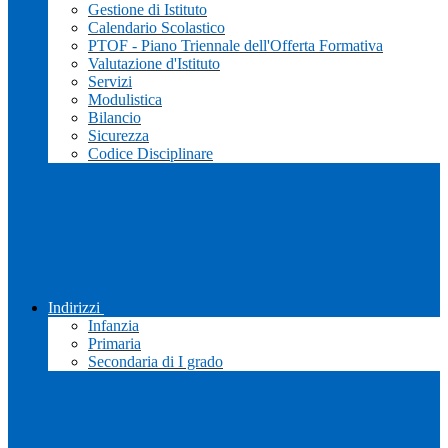
Gestione di Istituto
Calendario Scolastico
PTOF - Piano Triennale dell'Offerta Formativa
Valutazione d'Istituto
Servizi
Modulistica
Bilancio
Sicurezza
Codice Disciplinare
Indirizzi
Infanzia
Primaria
Secondaria di I grado