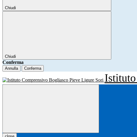
Chiudi
Chiudi
Conferma
Annulla
Conferma
Istitu
close