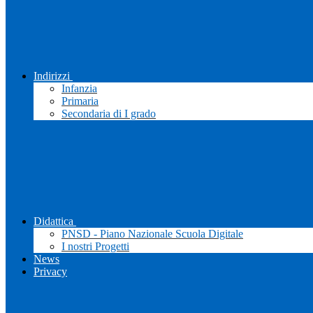
Indirizzi
Infanzia
Primaria
Secondaria di I grado
Didattica
PNSD - Piano Nazionale Scuola Digitale
I nostri Progetti
News
Privacy