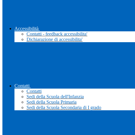
Accessibilità
Contatti - feedback accessibilita'
Dichiarazione di accessibilita'
Contatti
Contatti
Sedi della Scuola dell'Infanzia
Sedi della Scuola Primaria
Sedi della Scuola Secondaria di I grado