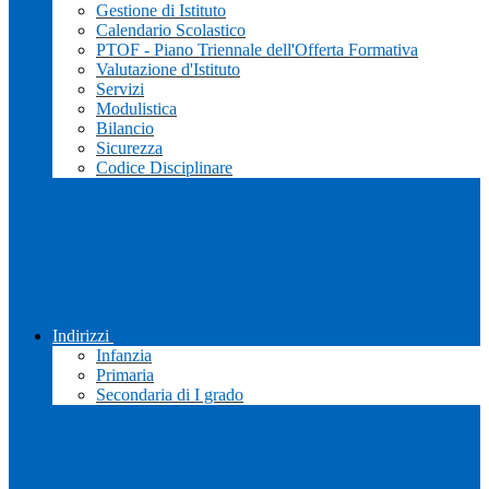
Gestione di Istituto
Calendario Scolastico
PTOF - Piano Triennale dell'Offerta Formativa
Valutazione d'Istituto
Servizi
Modulistica
Bilancio
Sicurezza
Codice Disciplinare
Indirizzi
Infanzia
Primaria
Secondaria di I grado