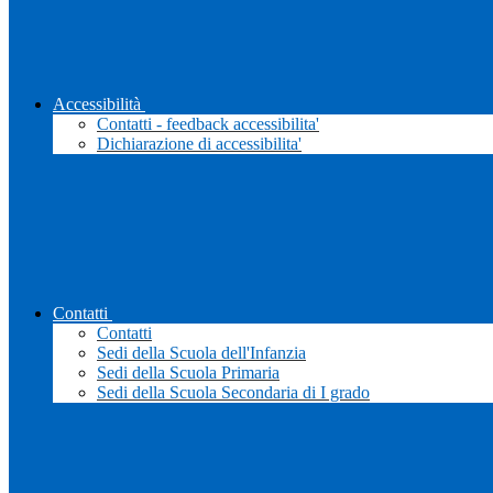
Accessibilità
Contatti - feedback accessibilita'
Dichiarazione di accessibilita'
Contatti
Contatti
Sedi della Scuola dell'Infanzia
Sedi della Scuola Primaria
Sedi della Scuola Secondaria di I grado