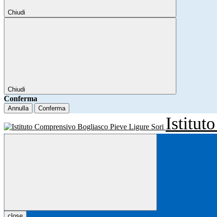
Chiudi
Chiudi
Conferma
Annulla
Conferma
Istitu
close