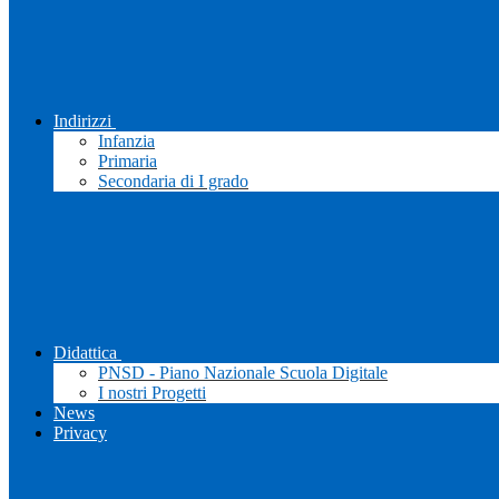
Indirizzi
Infanzia
Primaria
Secondaria di I grado
Didattica
PNSD - Piano Nazionale Scuola Digitale
I nostri Progetti
News
Privacy