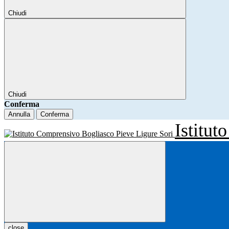
Chiudi
Chiudi
Conferma
Annulla
Conferma
Istitu
close