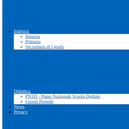
Indirizzi
Infanzia
Primaria
Secondaria di I grado
Didattica
PNSD - Piano Nazionale Scuola Digitale
I nostri Progetti
News
Privacy