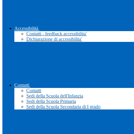
Accessibilità
Contatti - feedback accessibilita'
Dichiarazione di accessibilita'
Contatti
Contatti
Sedi della Scuola dell'Infanzia
Sedi della Scuola Primaria
Sedi della Scuola Secondaria di I grado