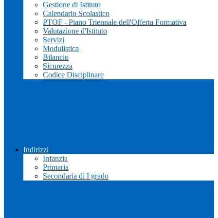
Gestione di Istituto
Calendario Scolastico
PTOF - Piano Triennale dell'Offerta Formativa
Valutazione d'Istituto
Servizi
Modulistica
Bilancio
Sicurezza
Codice Disciplinare
Indirizzi
Infanzia
Primaria
Secondaria di I grado