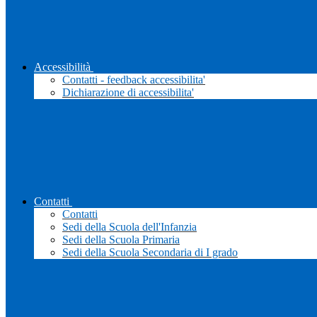
Accessibilità
Contatti - feedback accessibilita'
Dichiarazione di accessibilita'
Contatti
Contatti
Sedi della Scuola dell'Infanzia
Sedi della Scuola Primaria
Sedi della Scuola Secondaria di I grado