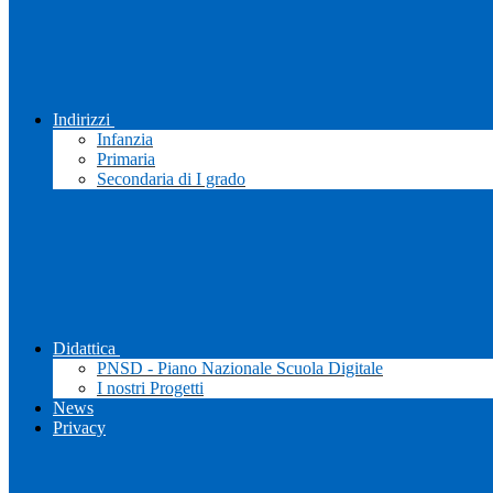
Indirizzi
Infanzia
Primaria
Secondaria di I grado
Didattica
PNSD - Piano Nazionale Scuola Digitale
I nostri Progetti
News
Privacy