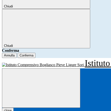
Chiudi
Chiudi
Conferma
Annulla
Conferma
Istitu
close