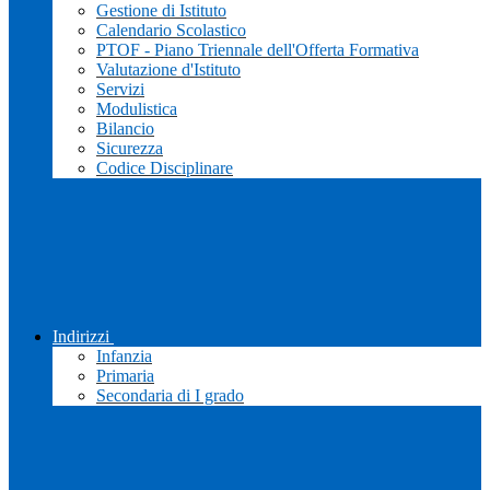
Gestione di Istituto
Calendario Scolastico
PTOF - Piano Triennale dell'Offerta Formativa
Valutazione d'Istituto
Servizi
Modulistica
Bilancio
Sicurezza
Codice Disciplinare
Indirizzi
Infanzia
Primaria
Secondaria di I grado