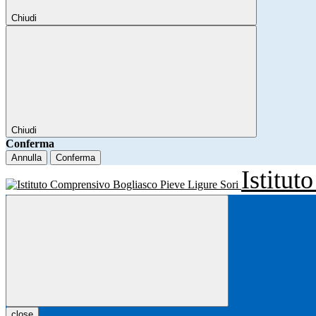
Chiudi
Chiudi
Conferma
Annulla
Conferma
Istitu
close