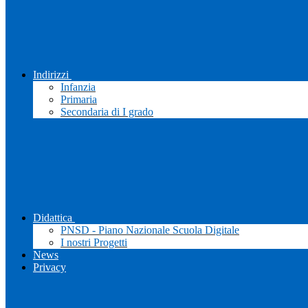
Indirizzi
Infanzia
Primaria
Secondaria di I grado
Didattica
PNSD - Piano Nazionale Scuola Digitale
I nostri Progetti
News
Privacy