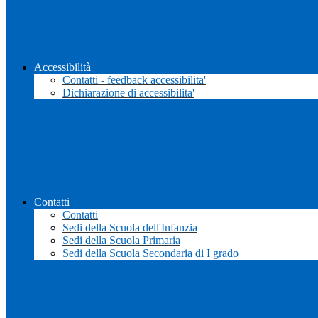
Accessibilità
Contatti - feedback accessibilita'
Dichiarazione di accessibilita'
Contatti
Contatti
Sedi della Scuola dell'Infanzia
Sedi della Scuola Primaria
Sedi della Scuola Secondaria di I grado