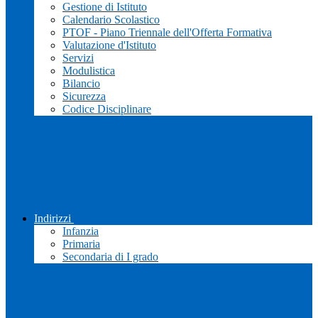
Gestione di Istituto
Calendario Scolastico
PTOF - Piano Triennale dell'Offerta Formativa
Valutazione d'Istituto
Servizi
Modulistica
Bilancio
Sicurezza
Codice Disciplinare
Indirizzi
Infanzia
Primaria
Secondaria di I grado