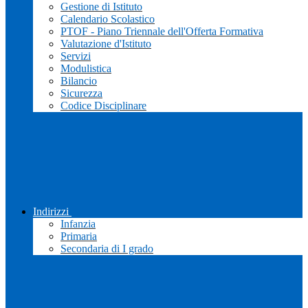
Gestione di Istituto
Calendario Scolastico
PTOF - Piano Triennale dell'Offerta Formativa
Valutazione d'Istituto
Servizi
Modulistica
Bilancio
Sicurezza
Codice Disciplinare
Indirizzi
Infanzia
Primaria
Secondaria di I grado