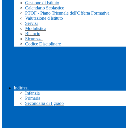
Gestione di Istituto
Calendario Scolastico
PTOF - Piano Triennale dell'Offerta Formativa
Valutazione d'Istituto
Servizi
Modulistica
Bilancio
Sicurezza
Codice Disciplinare
Indirizzi
Infanzia
Primaria
Secondaria di I grado