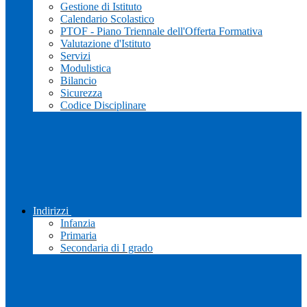
Gestione di Istituto
Calendario Scolastico
PTOF - Piano Triennale dell'Offerta Formativa
Valutazione d'Istituto
Servizi
Modulistica
Bilancio
Sicurezza
Codice Disciplinare
Indirizzi
Infanzia
Primaria
Secondaria di I grado