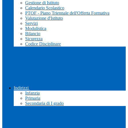
Gestione di Istituto
Calendario Scolastico
PTOF - Piano Triennale dell'Offerta Formativa
Valutazione d'Istituto
Servizi
Modulistica
Bilancio
Sicurezza
Codice Disciplinare
Indirizzi
Infanzia
Primaria
Secondaria di I grado