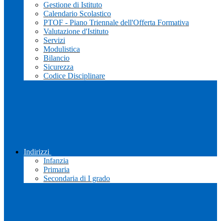
Gestione di Istituto
Calendario Scolastico
PTOF - Piano Triennale dell'Offerta Formativa
Valutazione d'Istituto
Servizi
Modulistica
Bilancio
Sicurezza
Codice Disciplinare
Indirizzi
Infanzia
Primaria
Secondaria di I grado