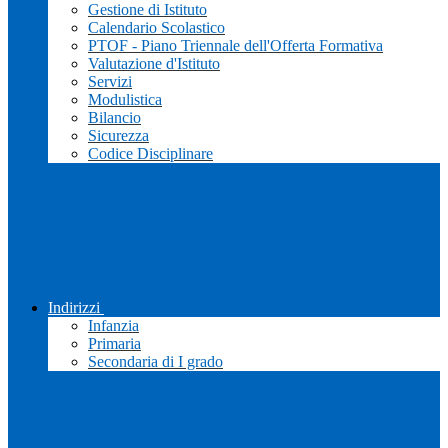
Gestione di Istituto
Calendario Scolastico
PTOF - Piano Triennale dell'Offerta Formativa
Valutazione d'Istituto
Servizi
Modulistica
Bilancio
Sicurezza
Codice Disciplinare
Indirizzi
Infanzia
Primaria
Secondaria di I grado