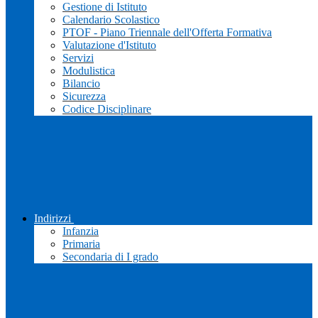
Gestione di Istituto
Calendario Scolastico
PTOF - Piano Triennale dell'Offerta Formativa
Valutazione d'Istituto
Servizi
Modulistica
Bilancio
Sicurezza
Codice Disciplinare
Indirizzi
Infanzia
Primaria
Secondaria di I grado