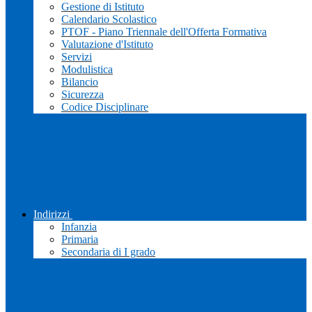
Gestione di Istituto
Calendario Scolastico
PTOF - Piano Triennale dell'Offerta Formativa
Valutazione d'Istituto
Servizi
Modulistica
Bilancio
Sicurezza
Codice Disciplinare
Indirizzi
Infanzia
Primaria
Secondaria di I grado