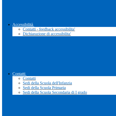
Accessibilità
Contatti - feedback accessibilita'
Dichiarazione di accessibilita'
Contatti
Contatti
Sedi della Scuola dell'Infanzia
Sedi della Scuola Primaria
Sedi della Scuola Secondaria di I grado