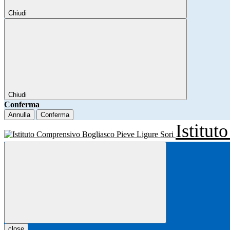
Chiudi
Chiudi
Conferma
Annulla
Conferma
Istitu
close