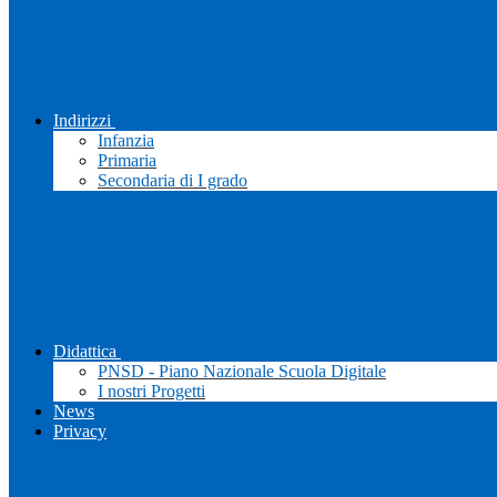
Indirizzi
Infanzia
Primaria
Secondaria di I grado
Didattica
PNSD - Piano Nazionale Scuola Digitale
I nostri Progetti
News
Privacy