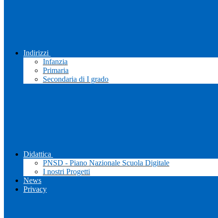
Indirizzi
Infanzia
Primaria
Secondaria di I grado
Didattica
PNSD - Piano Nazionale Scuola Digitale
I nostri Progetti
News
Privacy