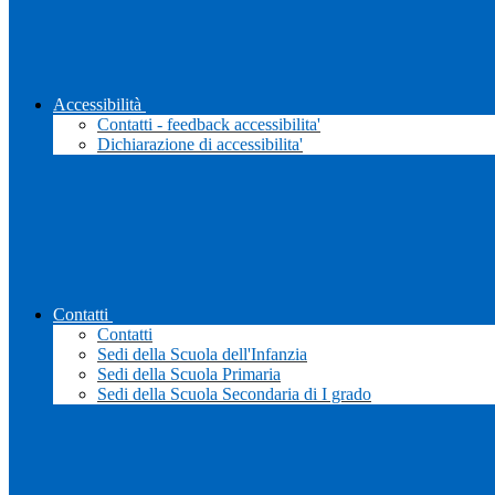
Accessibilità
Contatti - feedback accessibilita'
Dichiarazione di accessibilita'
Contatti
Contatti
Sedi della Scuola dell'Infanzia
Sedi della Scuola Primaria
Sedi della Scuola Secondaria di I grado