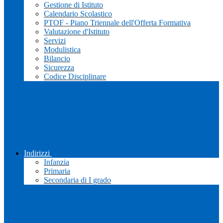
Gestione di Istituto
Calendario Scolastico
PTOF - Piano Triennale dell'Offerta Formativa
Valutazione d'Istituto
Servizi
Modulistica
Bilancio
Sicurezza
Codice Disciplinare
Indirizzi
Infanzia
Primaria
Secondaria di I grado